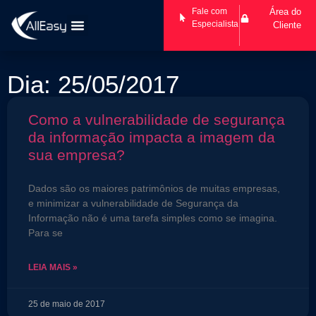
Fale com
Área do
Especialista
Cliente
Dia: 25/05/2017
Como a vulnerabilidade de segurança
da informação impacta a imagem da
sua empresa?
Dados são os maiores patrimônios de muitas empresas,
e minimizar a vulnerabilidade de Segurança da
Informação não é uma tarefa simples como se imagina.
Para se
LEIA MAIS »
25 de maio de 2017