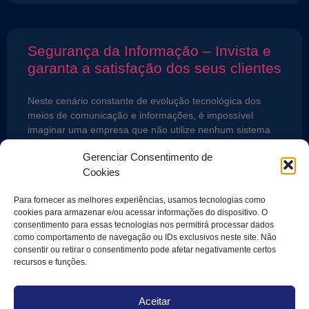
Segurança da Informação – Invista e
garanta a satisfação dos seus clientes
Neste cenário constante de evolução tecnológica dos
meios de comunicação e informações, é impossível
imaginar uma empresa que não utilize nenhum sistema
de informação a
Gerenciar Consentimento de
Cookies
LEIA MAIS »
Para fornecer as melhores experiências, usamos tecnologias como
cookies para armazenar e/ou acessar informações do dispositivo. O
25 de maio de 2017
consentimento para essas tecnologias nos permitirá processar dados
como comportamento de navegação ou IDs exclusivos neste site. Não
consentir ou retirar o consentimento pode afetar negativamente certos
recursos e funções.
ONDE ESTAMOS
Rua Alexandre Dumas, 1562, 1º
andar
Chácara Santo Antônio, São
Aceitar