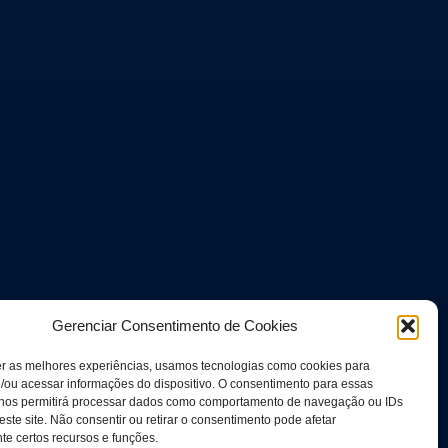
Gerenciar Consentimento de Cookies
er as melhores experiências, usamos tecnologias como cookies para
/ou acessar informações do dispositivo. O consentimento para essas
 nos permitirá processar dados como comportamento de navegação ou IDs
este site. Não consentir ou retirar o consentimento pode afetar
e certos recursos e funções.