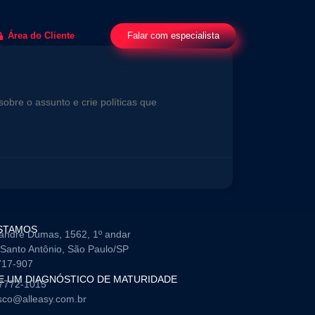
Falar com especialista
Área do Cliente
bre o assunto e crie políticas que
STAMOS
andre Dumas, 1562, 1º andar
Santo Antônio, São Paulo/SP
717-907
TE UM DIAGNÓSTICO DE MATURIDADE
97772-1015
sco@alleasy.com.br