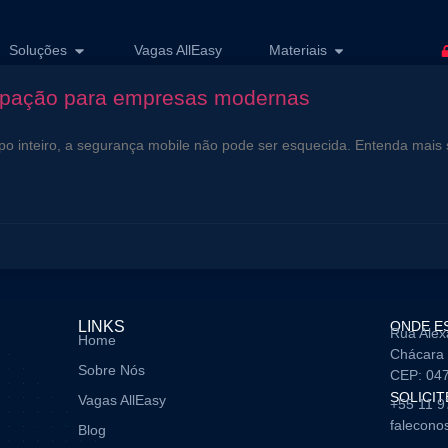
Soluções
Vagas AllEasy
Materiais
upação para empresas modernas
inteiro, a segurança mobile não pode ser esquecida. Entenda mais so
LINKS
ONDE E
Rua Alex
Home
Chácara 
Sobre Nós
CEP: 04
SOLICI
Vagas AllEasy
+55 11 
falecono
Blog