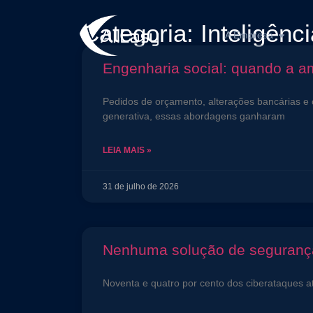
Categoria: Inteligência
A Empresa
Engenharia social: quando a 
Pedidos de orçamento, alterações bancárias e 
generativa, essas abordagens ganharam
LEIA MAIS »
31 de julho de 2026
Nenhuma solução de segurança
Noventa e quatro por cento dos ciberataques at