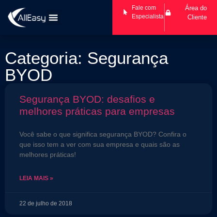
Fale com
Área do
Especialista
Cliente
Categoria: Segurança
BYOD
Segurança BYOD: desafios e
melhores práticas para empresas
Você sabe o que significa segurança BYOD? Confira o
que isso tem a ver com sua empresa e quais são as
melhores práticas!
LEIA MAIS »
22 de julho de 2018