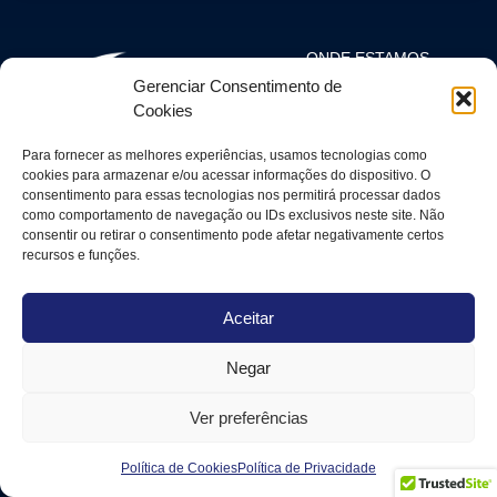
ONDE ESTAMOS
Rua Alexandre Dumas, 1562, 1º
Gerenciar Consentimento de
andar
Chácara Santo Antônio, São
Cookies
Paulo/SP
CEP: 04717-907
Para fornecer as melhores experiências, usamos tecnologias como
SOLICITE UM DIAGNÓSTICO
cookies para armazenar e/ou acessar informações do dispositivo. O
DE MATURIDADE
+55 11 97772-1015
consentimento para essas tecnologias nos permitirá processar dados
como comportamento de navegação ou IDs exclusivos neste site. Não
faleconosco@alleasy.com.br
consentir ou retirar o consentimento pode afetar negativamente certos
recursos e funções.
ALLEASY SEGURANÇA DA INFORMAÇÃO E GESTÃO DE TI LTDA. © 2026
— Todos os direitos reservados.
Aceitar
Negar
Ver preferências
Política de Cookies
Política de Privacidade