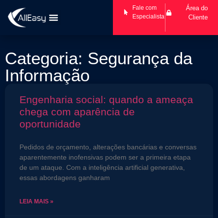
Fale com
Área do
Especialista
Cliente
Categoria: Segurança da
Informação
Engenharia social: quando a ameaça
chega com aparência de
oportunidade
Pedidos de orçamento, alterações bancárias e conversas
aparentemente inofensivas podem ser a primeira etapa
de um ataque. Com a inteligência artificial generativa,
essas abordagens ganharam
LEIA MAIS »