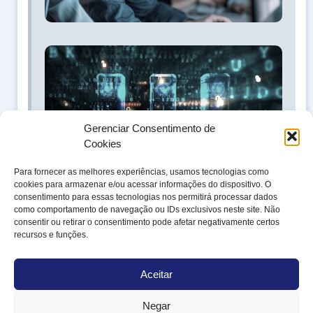
Pila
All
for
sua
seg
co
Gerenciar Consentimento de
pre
Cookies
pro
Para fornecer as melhores experiências, usamos tecnologias como
cookies para armazenar e/ou acessar informações do dispositivo. O
consentimento para essas tecnologias nos permitirá processar dados
como comportamento de navegação ou IDs exclusivos neste site. Não
consentir ou retirar o consentimento pode afetar negativamente certos
recursos e funções.
ONDE ESTAMOS
Rua Alexandre Dumas, 1562, 1º
andar
Chácara Santo Antônio, São
Aceitar
Paulo/SP
CEP: 04717-907
Negar