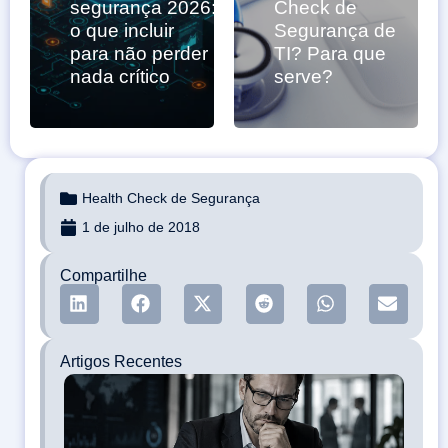
segurança 2026:
Check de
o que incluir
Segurança de
para não perder
TI? Para que
nada crítico
serve?
Health Check de Segurança
1 de julho de 2018
Compartilhe
Artigos Recentes
Eng
soci
qua
ame