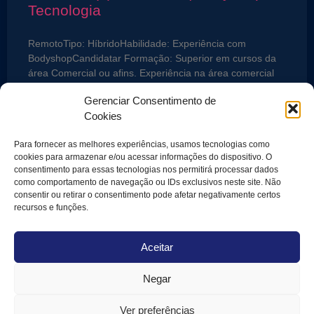
Tecnologia
RemotoTipo: HíbridoHabilidade: Experiência com
BodyshopCandidatar Formação: Superior em cursos da
área Comercial ou afins. Experiência na área comercial
de tecnologia; Conhecimento em serviços de Bodyshop
Gerenciar Consentimento de
Cookies
LEIA MAIS »
Para fornecer as melhores experiências, usamos tecnologias como
cookies para armazenar e/ou acessar informações do dispositivo. O
10 de junho de 2026
consentimento para essas tecnologias nos permitirá processar dados
como comportamento de navegação ou IDs exclusivos neste site. Não
consentir ou retirar o consentimento pode afetar negativamente certos
recursos e funções.
ONDE ESTAMOS
Rua Alexandre Dumas, 1562, 1º
andar
Chácara Santo Antônio, São
Aceitar
Paulo/SP
CEP: 04717-907
Negar
SOLICITE UM DIAGNÓSTICO
DE MATURIDADE
+55 11 97772-1015
Ver preferências