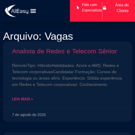
Fale com
Área do
Especialista
Cliente
Arquivo: Vagas
Analista de Redes e Telecom Sênior
RemotoTipo: HíbridoHabilidades: Azure e AWS, Redes e
Telecom corporativasCandidatar Formação: Cursos de
tecnologia ou áreas afins. Experiência: Sólida experiência
em Redes e Telecom corporativas. Conhecimento
LEIA MAIS »
7 de agosto de 2026