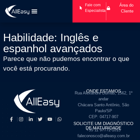
Fale com
Área do
Especialista
Cliente
Habilidade: Inglês e
espanhol avançados
Parece que não pudemos encontrar o que
você está procurando.
ONDE ESTAMOS
Rua Alexandre Dumas, 1562, 1º
andar
Chácara Santo Antônio, São
Paulo/SP
CEP: 04717-907
SOLICITE UM DIAGNÓSTICO
DE MATURIDADE
+55 11 97772-1015
faleconosco@alleasy.com.br