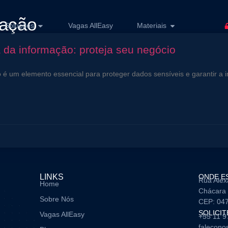
zação
Soluções
Vagas AllEasy
Materiais
da informação: proteja seu negócio
é um elemento essencial para proteger dados sensíveis e garantir a i
LINKS
ONDE E
Rua Alex
Home
Chácara 
Sobre Nós
CEP: 04
SOLICI
Vagas AllEasy
+55 11 
falecono