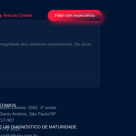
Falar com especialista
Área do Cliente
ntegridade dos sistemas empresariais. No atual
STAMOS
andre Dumas, 1562, 1º andar
Santo Antônio, São Paulo/SP
717-907
TE UM DIAGNÓSTICO DE MATURIDADE
97772-1015
sco@alleasy.com.br