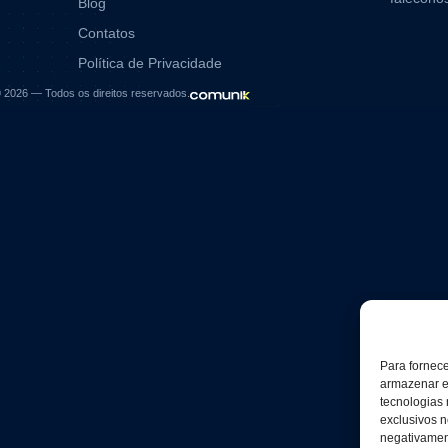
Blog
Contatos
Política de Privacidade
6 — Todos os direitos reservados.
Para fornec
armazenar e
tecnologias
exclusivos n
negativament