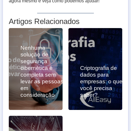
agora mesmo e veja como podemos ajudar!
Artigos Relacionados
Nenhuma
solução de
segurança
cibernética é
Criptografia de
completa sem
dados para
levar as pessoas
empresas: o que
em
você precisa
consideração
saber?