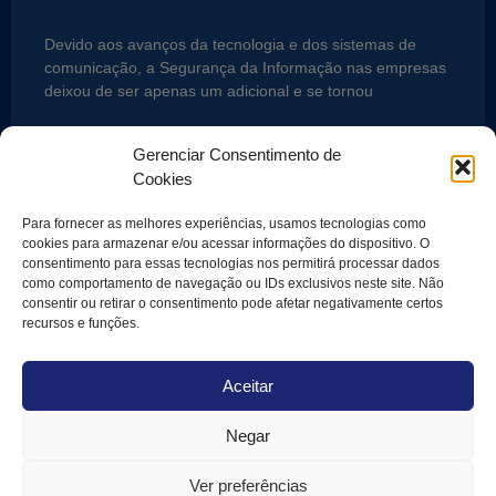
Devido aos avanços da tecnologia e dos sistemas de
comunicação, a Segurança da Informação nas empresas
deixou de ser apenas um adicional e se tornou
LEIA MAIS »
Gerenciar Consentimento de
Cookies
2 de agosto de 2017
Para fornecer as melhores experiências, usamos tecnologias como
cookies para armazenar e/ou acessar informações do dispositivo. O
1
2
consentimento para essas tecnologias nos permitirá processar dados
como comportamento de navegação ou IDs exclusivos neste site. Não
consentir ou retirar o consentimento pode afetar negativamente certos
recursos e funções.
ONDE ESTAMOS
Rua Alexandre Dumas, 1562, 1º
andar
Chácara Santo Antônio, São
Aceitar
Paulo/SP
CEP: 04717-907
Negar
SOLICITE UM DIAGNÓSTICO
DE MATURIDADE
+55 11 97772-1015
Ver preferências
faleconosco@alleasy.com.br