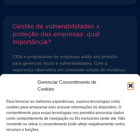
Gestão de vulnerabilidades x
proteção das empresas: qual
importância?
CIOs e proprietários de empresas estão sob pressão
para gerenciar riscos e vulnerabilidades. Com a
segurança cibernética em constante estado de mudança,
a implementação de uma
Gerenciar Consentimento de
Cookies
LEIA MAIS »
Para fornecer as melhores experiências, usamos tecnologias como
cookies para armazenar e/ou acessar informações do dispositivo. O
11 de outubro de 2022
consentimento para essas tecnologias nos permitirá processar dados
como comportamento de navegação ou IDs exclusivos neste site. Não
consentir ou retirar o consentimento pode afetar negativamente certos
recursos e funções.
ONDE ESTAMOS
Rua Alexandre Dumas, 1562, 1º