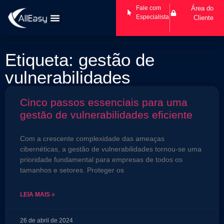
Fale com
Área do
Especialista
Cliente
Etiqueta: gestão de
vulnerabilidades
Cinco passos essenciais para uma
gestão de vulnerabilidades eficiente
Com a crescente complexidade das ameaças
cibernéticas, a gestão de vulnerabilidades tornou-se uma
prioridade fundamental para empresas de todos os
tamanhos e setores. Proteger os
LEIA MAIS »
26 de abril de 2024