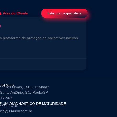
Falar com especialista
Área do Cliente
m
a plataforma de proteção de aplicativos nativos
STAMOS
andre Dumas, 1562, 1º andar
Santo Antônio, São Paulo/SP
717-907
TE UM DIAGNÓSTICO DE MATURIDADE
97772-1015
sco@alleasy.com.br