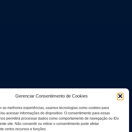
Gerenciar Consentimento de Cookies
er as melhores experiências, usamos tecnologias como cookies para
/ou acessar informações do dispositivo. O consentimento para essas
 nos permitirá processar dados como comportamento de navegação ou IDs
este site. Não consentir ou retirar o consentimento pode afetar
e certos recursos e funções.