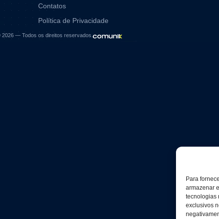
Contatos
Política de Privacidade
6 — Todos os direitos reservados.
Para fornec
armazenar e
tecnologias
exclusivos n
negativament