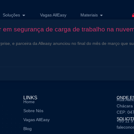
Soluções
Vagas AllEasy
Materiais
r em segurança de carga de trabalho na nuve
prise, e parceira da Alleasy anunciou no final do mês de março que su
LINKS
ONDE E
Rua Alex
Home
Chácara 
Sobre Nós
CEP: 04
SOLICI
Vagas AllEasy
+55 11 
falecono
Blog