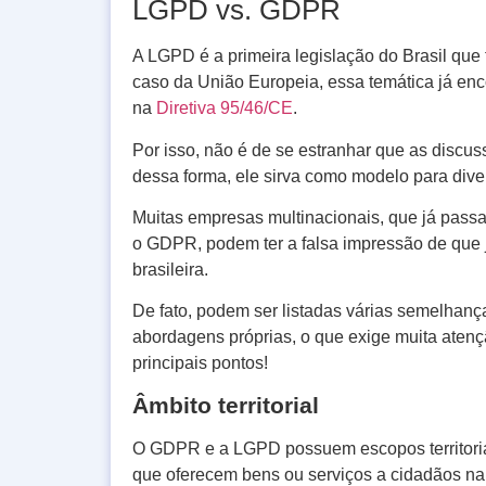
LGPD vs. GDPR
A LGPD é a primeira legislação do Brasil que
caso da União Europeia, essa temática já en
na
Diretiva 95/46/CE
.
Por isso, não é de se estranhar que as disc
dessa forma, ele sirva como modelo para diver
Muitas empresas multinacionais, que já pass
o GDPR, podem ter a falsa impressão de que j
brasileira.
De fato, podem ser listadas várias semelha
abordagens próprias, o que exige muita aten
principais pontos!
Âmbito territorial
O GDPR e a LGPD possuem escopos territoria
que oferecem bens ou serviços a cidadãos na