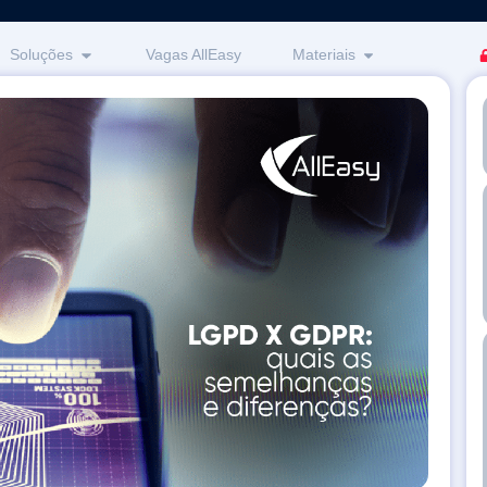
Soluções
Vagas AllEasy
Materiais