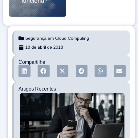
funciona?
Segurança em Cloud Computing
18 de abril de 2018
Compartilhe
Artigos Recentes
Eng
soci
qua
ame
che
apa
opo