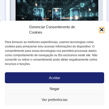
Pila
All
for
sua
seg
co
Gerenciar Consentimento de
pre
Cookies
pro
Para fornecer as melhores experiências, usamos tecnologias como
cookies para armazenar e/ou acessar informações do dispositivo. O
consentimento para essas tecnologias nos permitirá processar dados
como comportamento de navegação ou IDs exclusivos neste site. Não
consentir ou retirar o consentimento pode afetar negativamente certos
recursos e funções.
ONDE ESTAMOS
Rua Alexandre Dumas, 1562, 1º
andar
Chácara Santo Antônio, São
Aceitar
Paulo/SP
CEP: 04717-907
Negar
SOLICITE UM DIAGNÓSTICO
DE MATURIDADE
+55 11 97772-1015
Ver preferências
faleconosco@alleasy.com.br