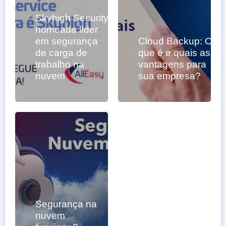
Skyhigh Security
nomeada líder
em segurança
Cloud Backup: O
de carga de
que é e quais as
trabalho na
vantagens para
nuvem
sua empresa?
Segurança na
nuvem