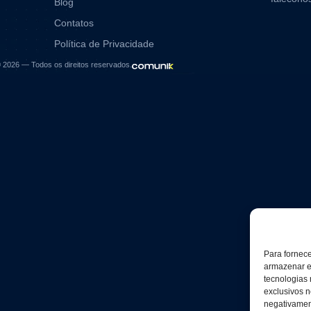
Blog
Contatos
Política de Privacidade
6 — Todos os direitos reservados.
Para fornec
armazenar e
tecnologias
exclusivos n
negativament