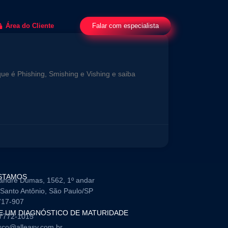
Falar com especialista
Área do Cliente
e é Phishing, Smishing e Vishing e saiba
STAMOS
andre Dumas, 1562, 1º andar
Santo Antônio, São Paulo/SP
717-907
TE UM DIAGNÓSTICO DE MATURIDADE
97772-1015
sco@alleasy.com.br