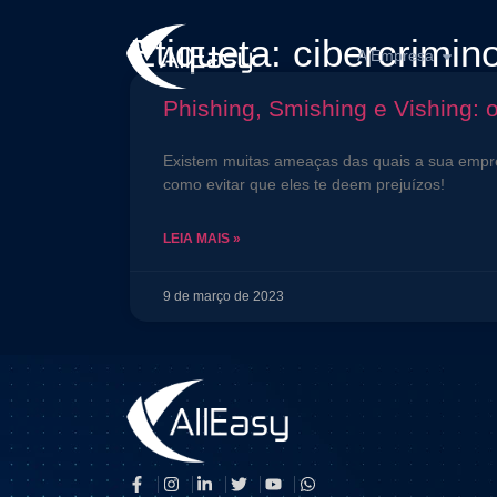
Etiqueta: cibercrimin
A Empresa
Phishing, Smishing e Vishing:
Existem muitas ameaças das quais a sua empres
como evitar que eles te deem prejuízos!
LEIA MAIS »
9 de março de 2023