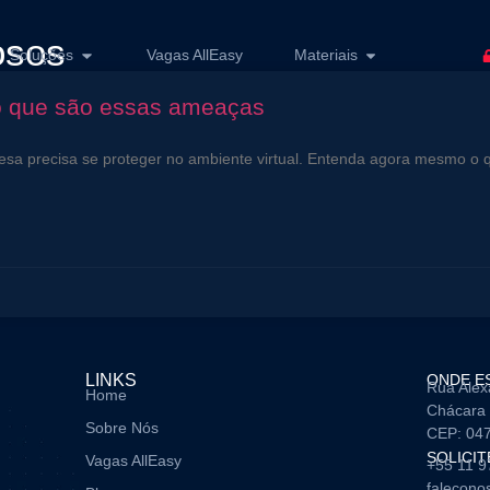
osos
Soluções
Vagas AllEasy
Materiais
 o que são essas ameaças
a precisa se proteger no ambiente virtual. Entenda agora mesmo o qu
LINKS
ONDE E
Rua Alex
Home
Chácara 
Sobre Nós
CEP: 04
SOLICI
Vagas AllEasy
+55 11 
falecono