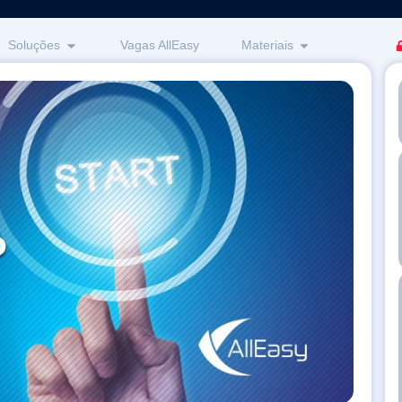
Soluções
Vagas AllEasy
Materiais